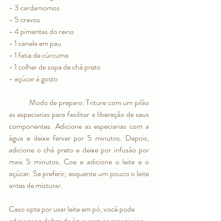
- 3 cardamomos
- 5 cravos
- 4 pimentas do reino
- 1 canela em pau
- 1 fatia de cúrcuma
- 1 colher de sopa de chá preto
- açúcar à gosto
	Modo de preparo: Triture com um pilão 
as especiarias para facilitar a liberação de seus 
componentes. Adicione as especiarias com a 
água e deixe ferver por 5 minutos. Depois, 
adicione o chá preto e deixe por infusão por 
mais 5 minutos. Coe e adicione o leite e o 
açúcar. Se preferir, esquente um pouco o leite 
antes de misturar.
Caso opte por usar leite em pó, você pode 
adicionar o dobro de água com as especiarias.