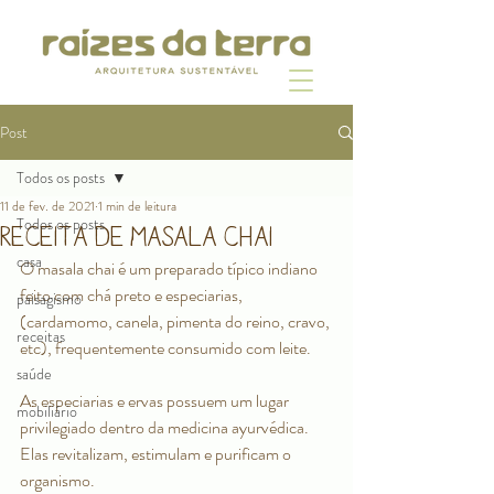
Post
Todos os posts
11 de fev. de 2021
1 min de leitura
Todos os posts
Receita de masala chai
casa
O masala chai é um preparado típico indiano 
feito com chá preto e especiarias, 
paisagismo
(cardamomo, canela, pimenta do reino, cravo, 
receitas
etc), frequentemente consumido com leite.
saúde
As especiarias e ervas possuem um lugar 
mobiliário
privilegiado dentro da medicina ayurvédica. 
Elas revitalizam, estimulam e purificam o 
organismo. 