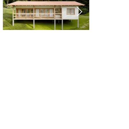
Raízes da Terra Studio
Arquitetura, paisagem e cultura enraizadas
no Brasil e na América Latina.
Florianópolis/SC
Atendemos em todo o Brasil.