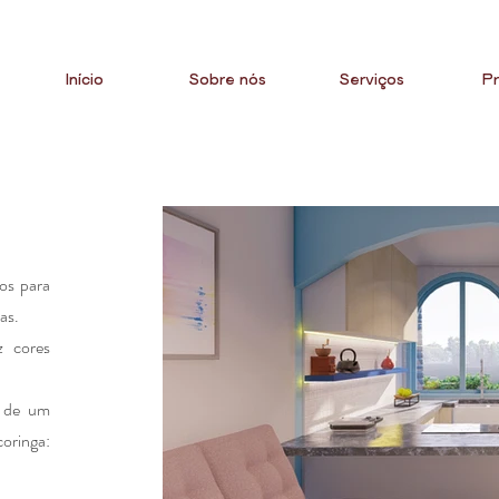
Início
Sobre nós
Serviços
Pr
os para
as.
z cores
o de um
ringa: