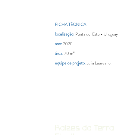
FICHA TÉCNICA
localização:
Punta del Este - Uruguay
ano:
2020
área:
70 m²
equipe de projeto
:
Julia Laureano.
Raízes da Terra