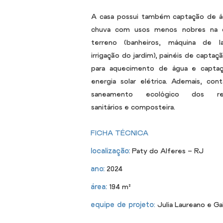
A casa possui também captação de á
chuva com usos menos nobres na 
terreno (banheiros, máquina de l
irrigação do jardim), painéis de captaçã
para aquecimento de água e capta
energia solar elétrica. Ademais, co
saneamento ecológico dos res
sanitários e composteira.
FICHA TÉCNICA
localização:
Paty
do Alf
eres - RJ
ano:
2024
área:
194 m²
equipe de projeto
:
Julia Laureano e Gab