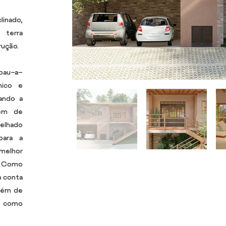
linado,
terra
rução.
pau-a-
mico e
tando a
lém de
elhado
para a
melhor
. Como
a conta
além de
r como