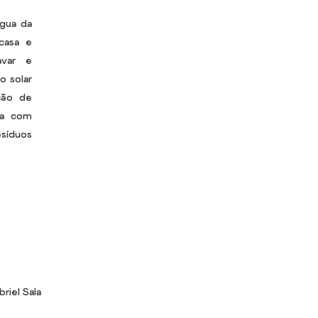
gua da
casa e
avar e
o solar
ção de
nta com
íduos
riel Sala