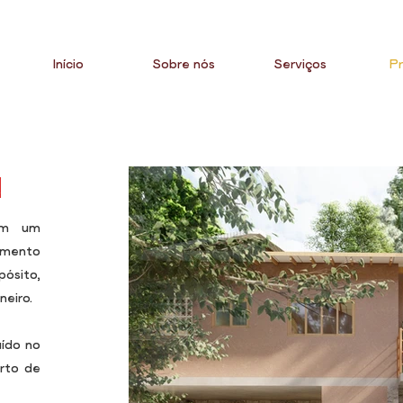
Início
Sobre nós
Serviços
Pr
Á
 em um
imento
pósito,
neiro.
uído no
rto de