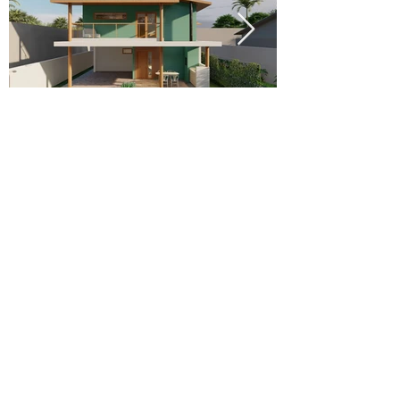
Raízes da Terra Studio
Arquitetura, paisagem e cultura enraizadas
no Brasil e na América Latina.
Florianópolis/SC
Atendemos em todo o Brasil.