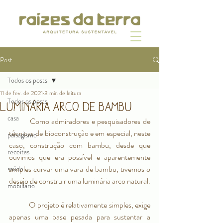
Post
Todos os posts
11 de fev. de 2021
3 min de leitura
Todos os posts
Luminária Arco de Bambu
casa
	Como admiradores e pesquisadores de 
técnicas de bioconstrução e em especial, neste 
paisagismo
caso, construção com bambu, desde que 
receitas
ouvimos que era possível e aparentemente 
simples curvar uma vara de bambu, tivemos o 
saúde
desejo de construir uma luminária arco natural. 
mobiliário
	O projeto é relativamente simples, exige 
apenas uma base pesada para sustentar a 