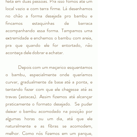
feita em duas pessoas. Pra isso fomos até um 
local vazio e com terra firme. Lá desenhamos 
no chão a forma desejada pro bambu e 
fincamos estaquinhas de barraca 
acompanhando essa forma. Tampamos uma 
extremidade e enchemos o bambu com areia, 
pra que quando ele for entortado, não 
aconteça dele dobrar e achatar. 
	Depois com um maçarico esquentamos 
o bambu, especialmente onde queríamos 
curvar, gradualmente da base até a ponta, e 
tentando fazer com que ele chegasse até as 
travas (estacas). Assim fizemos até alcançar 
praticamente o formato desejado.  Se puder 
deixar o bambu acomodado na posição por 
algumas horas ou um dia, até que ele 
naturalmente e as fibras se acomodem, 
melhor. Como nós fizemos em um parque, 